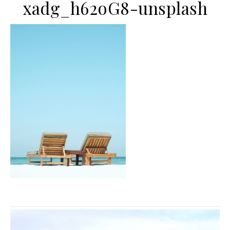
xadg_h62oG8-unsplash