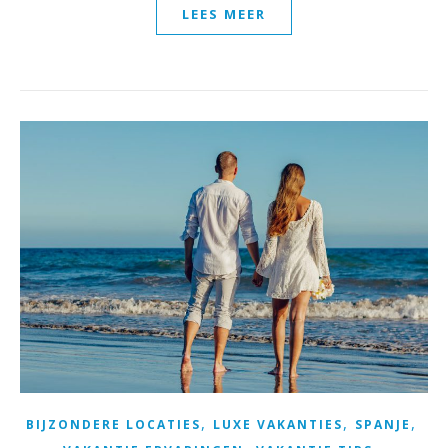
LEES MEER
,
,
,
BIJZONDERE LOCATIES
LUXE VAKANTIES
SPANJE