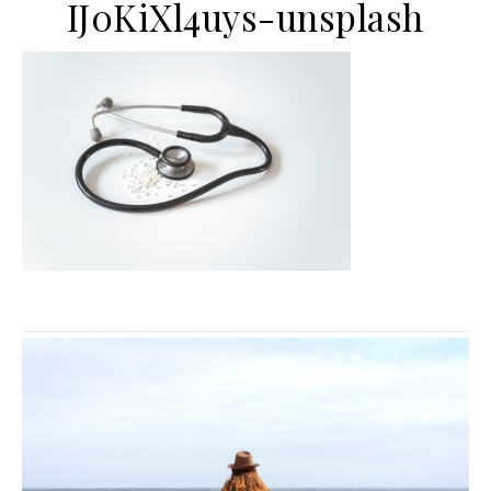
IJ0KiXl4uys-unsplash