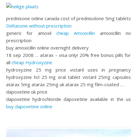
prednisone online canada cost of prednisolone 5mg tablets
Deltasone without prescription
generic for amoxil
cheap Amoxicillin
amoxicillin no
prescription
buy amoxicillin online overnight delivery
18 sep 2008 … atarax – visa only! 20% free bonus pills for
all
cheap Hydroxyzine
hydroxyzine 25 mg price vistaril uses in pregnancy
hydroxyzine hcl 25 mg oral tablet vistaril 25mg capsules
atarax 5mg atarax 25mg uk atarax 25 mg film-coated …
dapoxetine uk price
dapoxetine hydrochloride dapoxetine available in the us
buy dapoxetine online