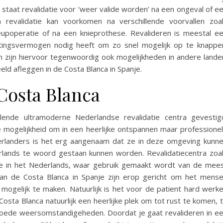
staat revalidatie voor ‘weer valide worden’ na een ongeval of e
 revalidatie kan voorkomen na verschillende voorvallen zoa
eupoperatie of na een knieprothese. Revalideren is meestal e
ttingsvermogen nodig heeft om zo snel mogelijk op te knappe
 zijn hiervoor tegenwoordig ook mogelijkheden in andere lande
eeld afleggen in de Costa Blanca in Spanje.
 Costa Blanca
lende ultramoderne Nederlandse revalidatie centra gevestig
de mogelijkheid om in een heerlijke ontspannen maar professione
erlanders is het erg aangenaam dat ze in deze omgeving kunn
derlands te woord gestaan kunnen worden. Revalidatiecentra zoa
ie in het Nederlands, waar gebruik gemaakt wordt van de mee
aan de Costa Blanca in Spanje zijn erop gericht om het mens
nt mogelijk te maken. Natuurlijk is het voor de patient hard werk
Costa Blanca natuurlijk een heerlijke plek om tot rust te komen, 
oede weersomstandigeheden. Doordat je gaat revalideren in e