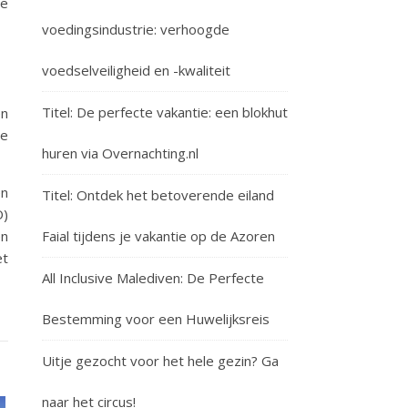
ie
voedingsindustrie: verhoogde
voedselveiligheid en -kwaliteit
Titel: De perfecte vakantie: een blokhut
en
de
huren via Overnachting.nl
en
Titel: Ontdek het betoverende eiland
O)
en
Faial tijdens je vakantie op de Azoren
et
All Inclusive Malediven: De Perfecte
Bestemming voor een Huwelijksreis
Uitje gezocht voor het hele gezin? Ga
naar het circus!