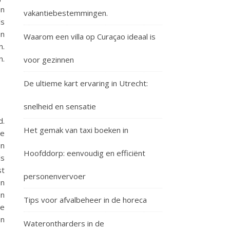
en
vakantiebestemmingen.
ls
en
Waarom een villa op Curaçao ideaal is
n.
n.
voor gezinnen
De ultieme kart ervaring in Utrecht:
snelheid en sensatie
d.
Het gemak van taxi boeken in
le
en
Hoofddorp: eenvoudig en efficiënt
ls
st
personenvervoer
en
en
Tips voor afvalbeheer in de horeca
te
en
Waterontharders in de