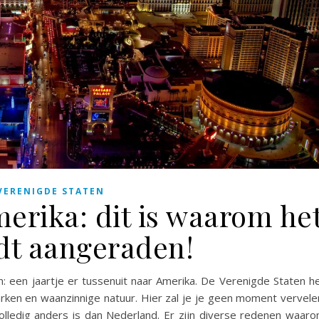
VERENIGDE STATEN
erika: dit is waarom he
dt aangeraden!
een jaartje er tussenuit naar Amerika. De Verenigde Staten h
rken en waanzinnige natuur. Hier zal je je geen moment vervele
 volledig anders is dan Nederland. Er zijn diverse redenen waar