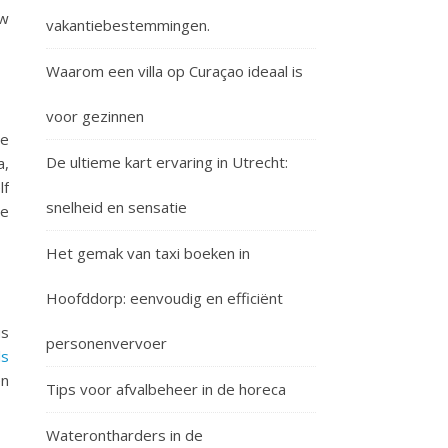
uw
vakantiebestemmingen.
Waarom een villa op Curaçao ideaal is
voor gezinnen
je
De ultieme kart ervaring in Utrecht:
a,
lf
snelheid en sensatie
he
Het gemak van taxi boeken in
Hoofddorp: eenvoudig en efficiënt
us
personenvervoer
ls
en
Tips voor afvalbeheer in de horeca
Waterontharders in de