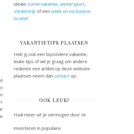
ideale
zomervakantie
,
wintersport
,
stedentrip
of een
uniek en exclusieve
locatie
!
VAKANTIETIPS PLAATSEN
Heb jij ook een bijzondere vakantie,
leuke tips of wil je graag om andere
redenen een artikel op deze website
plaatsen neem dan
contact
op.
el
an
en
OOK LEUK!
n.
je
Haal meer uit je vermogen door te
le
investeren in populaire