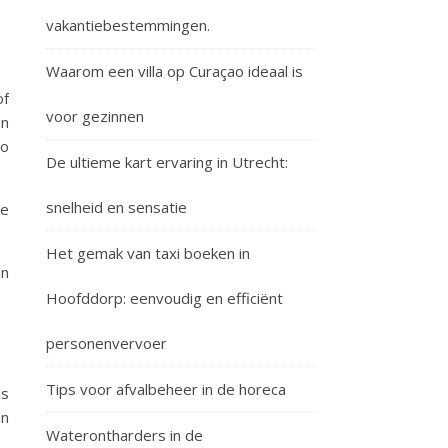
vakantiebestemmingen.
Waarom een villa op Curaçao ideaal is
of
voor gezinnen
en
to
De ultieme kart ervaring in Utrecht:
snelheid en sensatie
ee
Het gemak van taxi boeken in
an
Hoofddorp: eenvoudig en efficiënt
personenvervoer
Tips voor afvalbeheer in de horeca
ls
en
Waterontharders in de