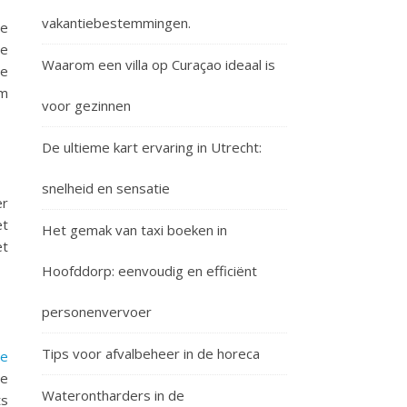
vakantiebestemmingen.
ne
De
Waarom een villa op Curaçao ideaal is
je
om
voor gezinnen
De ultieme kart ervaring in Utrecht:
snelheid en sensatie
er
et
Het gemak van taxi boeken in
et
Hoofddorp: eenvoudig en efficiënt
personenvervoer
Tips voor afvalbeheer in de horeca
re
je
Waterontharders in de
ts