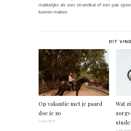
makkelijks als een strandbal of een pak speel
kunnen maken.
DIT VIN
Op vakantie met je paard
Wat z
doe je zo
zorgv
7 mei 2019
stude
3 decemb