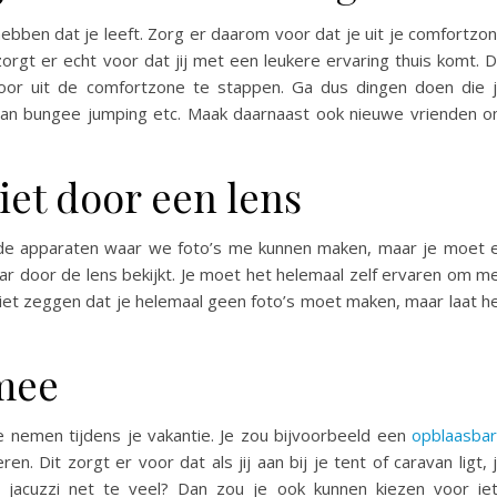
 hebben dat je leeft. Zorg er daarom voor dat je uit je comfortzo
zorgt er echt voor dat jij met een leukere ervaring thuis komt. 
d door uit de comfortzone te stappen. Ga dus dingen doen die 
aan bungee jumping etc. Maak daarnaast ook nieuwe vrienden 
niet door een lens
ende apparaten waar we foto’s me kunnen maken, maar je moet 
aar door de lens bekijkt. Je moet het helemaal zelf ervaren om m
 niet zeggen dat je helemaal geen foto’s moet maken, maar laat h
mee
e nemen tijdens je vakantie. Je zou bijvoorbeeld een
opblaasba
 Dit zorgt er voor dat als jij aan bij je tent of caravan ligt, 
 jacuzzi net te veel? Dan zou je ook kunnen kiezen voor ie