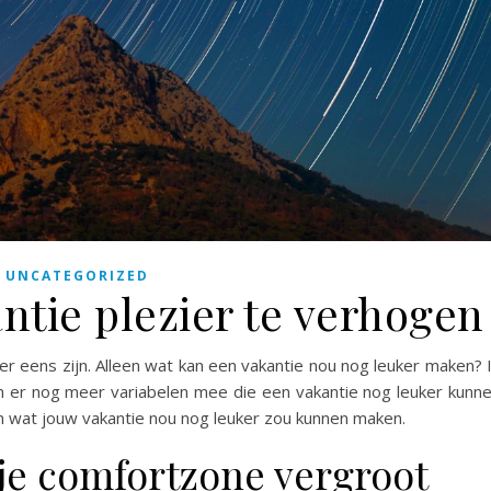
UNCATEGORIZED
antie plezier te verhogen
ver eens zijn. Alleen wat kan een vakantie nou nog leuker maken? 
en er nog meer variabelen mee die een vakantie nog leuker kunn
n wat jouw vakantie nou nog leuker zou kunnen maken.
j je comfortzone vergroot