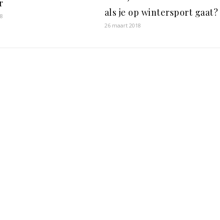
r
als je op wintersport gaat?
18
26 maart 2018