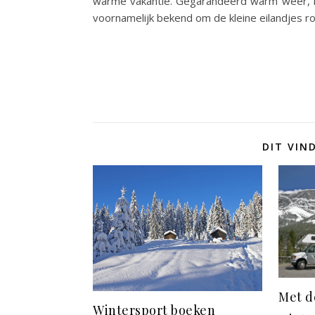
warme vakantie. Gegarandeerd warm weer, le
voornamelijk bekend om de kleine eilandjes 
DIT VIN
Met d
Wintersport boeken