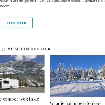
kker eten en genieten van de lichtblauwe oceaan. Griekenland 
rondom…
LEES MEER
D JE MISSCHIEN OOK LEUK
e camper weg in de
Waar je aan moet denken