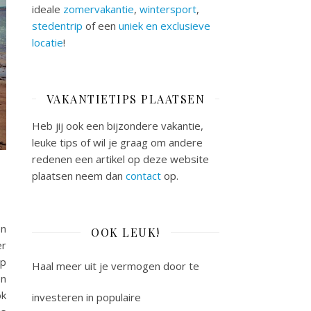
ideale
zomervakantie
,
wintersport
,
stedentrip
of een
uniek en exclusieve
locatie
!
VAKANTIETIPS PLAATSEN
Heb jij ook een bijzondere vakantie,
leuke tips of wil je graag om andere
redenen een artikel op deze website
plaatsen neem dan
contact
op.
en
OOK LEUK!
er
op
Haal meer uit je vermogen door te
en
ok
investeren in populaire